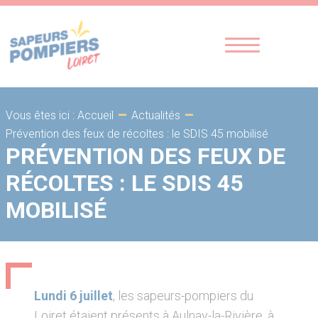
-
-
Vous êtes ici : Accueil
Actualités
Prévention des feux de récoltes : le SDIS 45 mobilisé
PRÉVENTION DES FEUX DE
RÉCOLTES : LE SDIS 45
MOBILISÉ
Lundi 6 juillet
, les sapeurs-pompiers du
Loiret étaient présents à Aulnay-la-Rivière, à