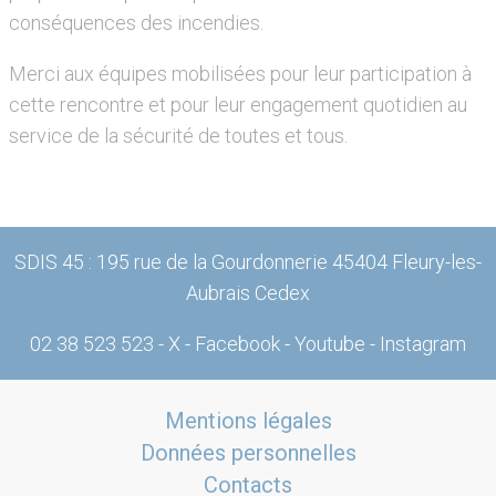
conséquences des incendies.
Merci aux équipes mobilisées pour leur participation à
cette rencontre et pour leur engagement quotidien au
service de la sécurité de toutes et tous.
SDIS 45 : 195 rue de la Gourdonnerie 45404 Fleury-les-
Aubrais Cedex
02 38 523 523
-
X
-
Facebook
-
Youtube
-
Instagram
Mentions légales
Données personnelles
Contacts