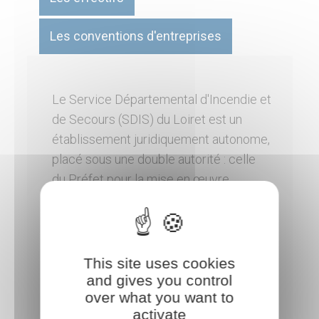
Les conventions d'entreprises
Le Service Départemental d'Incendie et
de Secours (SDIS) du Loiret est un
établissement juridiquement autonome,
placé sous une double autorité : celle
du Préfet pour la mise en œuvre
opérationnelle et celle du Président du
Conseil d’Administration pour la gestion
administrative et financière.
This site uses cookies
Le SDIS doit assurer
quatre grandes
and gives you control
missions
que sont :
over what you want to
activate