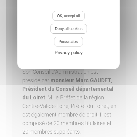
les secours d’urgence aux personnes
victimes d’accidents, de sinistres ou
de catastrophe ainsi que leur
OK, accept all
évacuation.
la protection des personnes, des
Deny all cookies
biens et de l’environnement.
la prévention et l’évaluation des
risques de sécurité civile.
Personalize
la préparation des mesures de
Privacy policy
sauvegarde et l’organisation des
moyens de secours.
Son Conseil d’Administration est
présidé par
monsieur Marc GAUDET,
Président du Conseil départemental
du Loiret
. M. le Préfet de la région
Centre-Val-de-Loire, Préfet du Loiret, en
est également membre de droit. Il est
composé de 20 membres titulaires et
20 membres suppléants.