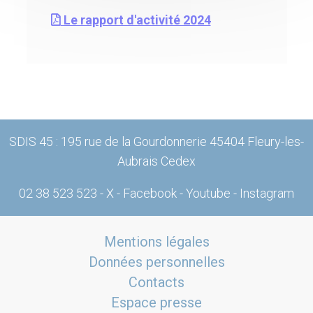
Le rapport d'activité 2024
SDIS 45 : 195 rue de la Gourdonnerie 45404 Fleury-les-
Aubrais Cedex
02 38 523 523
-
X
-
Facebook
-
Youtube
-
Instagram
Mentions légales
Données personnelles
Contacts
Espace presse