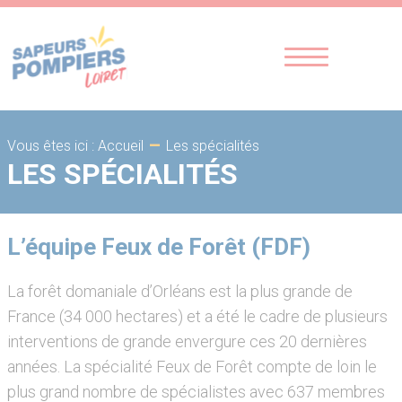
-
Les spécialités
Vous êtes ici : Accueil
LES SPÉCIALITÉS
L’équipe Feux de Forêt (FDF)
La forêt domaniale d’Orléans est la plus grande de
France (34 000 hectares) et a été le cadre de plusieurs
interventions de grande envergure ces 20 dernières
années. La spécialité Feux de Forêt compte de loin le
plus grand nombre de spécialistes avec 637 membres