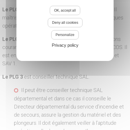
Le PLG 1
est scaphandrier autonome léger (SAL). Il
OK, accept all
maîtrise les techniques de plongées et les techniques
Deny all cookies
opérationnelles.
Personalize
Le PLG 2
est chef d’unité SAL. Il dirige les opérations
Privacy policy
courantes sur le plan technique sous l’autorité du COS. Il
est en mesure de dispenser les formations PLG 1 et
SAV 1.
Le PLG 3
est conseiller technique SAL.
Il peut être conseiller technique SAL
départemental et dans ce cas il conseille le
Directeur départemental du service d’incendie et
de secours, assure la gestion du matériel et des
plongeurs. Il doit également veiller à l’aptitude