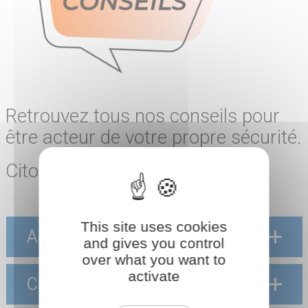
Retrouvez tous nos conseils pour
être acteur de votre propre sécurité.
Citoyens, unis pour sauver !
This site uses cookies
Accidents domestiques
and gives you control
over what you want to
activate
Canicule