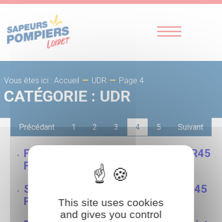
-
-
Page 4
Vous êtes ici : Accueil
UDR
CATÉGORIE :
UDR
Précédant
1
2
3
4
5
Suivant
Feu d’appartement à Orléans ©UDR45
Florian AECK – 05 Décembre 2021
Sainte-Barbe à Chamerolles ©UDR45
Florian AECK – 04 Décembre 2021
This site uses cookies
and gives you control