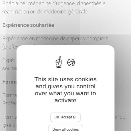
Spécialité : médecine d’urgence, d’anesthésie
réanimation ou de médecine générale
Expérience souhaitée
Expérience en médecine de sapeurs-pompiers
(professionnel ou volontaire)
Expérience en management d’équipe médicale
souhaitée
This site uses cookies
Formations souhaitées ou à prévoir
and gives you control
over what you want to
Formation Initiale Médecin Sapeur-Pompier
activate
Professionnel
Formation d’Adaptation à l’Emploi (FAE) de médecin de
OK, accept all
groupement
Deny all cookies