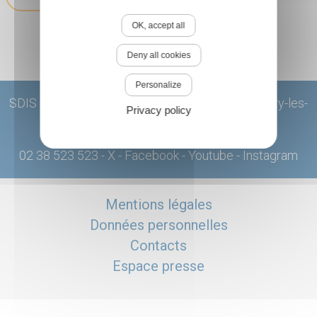
OK, accept all
Deny all cookies
Personalize
SDIS 45 : 195 rue de la Gourdonnerie 45404 Fleury-les-
Privacy policy
Aubrais Cedex
02 38 523 523
-
X
-
Facebook
-
Youtube
-
Instagram
Mentions légales
Données personnelles
Contacts
Espace presse