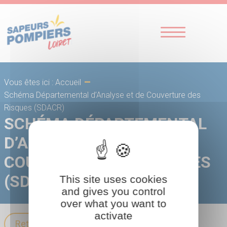
-
Vous êtes ici : Accueil
Schéma Départemental d’Analyse et de Couverture des
Risques (SDACR)
SCHÉMA DÉPARTEMENTAL
D’ANALYSE ET DE
COUVERTURE DES RISQUES
(SDACR)
This site uses cookies
and gives you control
over what you want to
activate
Retour aux publications réglementaires