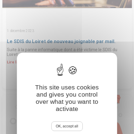
1 décembre 2023
Le SDIS du Loiret de nouveau joignable par mail.
Suite à la panne informatique dont a été victime le SDIS du
Loiret, nous vous…
Lire la suite →
This site uses cookies
and gives you control
over what you want to
activate
OK, accept all