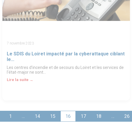
7 novembre 2023
Le SDIS du Loiret impacté par la cyberattaque ciblant
le…
Les centres d’incendie et de secours du Loiret et les services de
l'état-major ne sont…
Lire la suite →
1
…
14
15
16
17
18
…
26